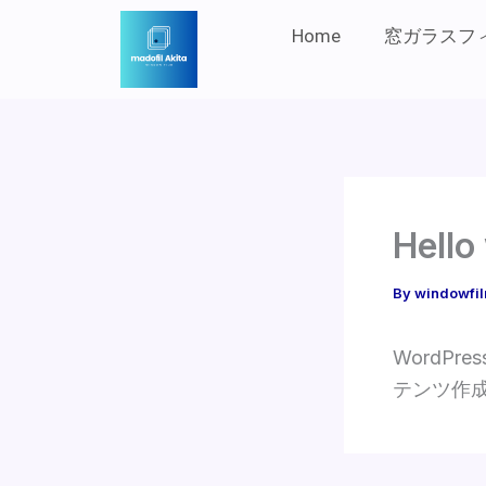
内
Home
窓ガラスフ
容
を
ス
キ
ッ
プ
Hello
By
windowfil
WordP
テンツ作