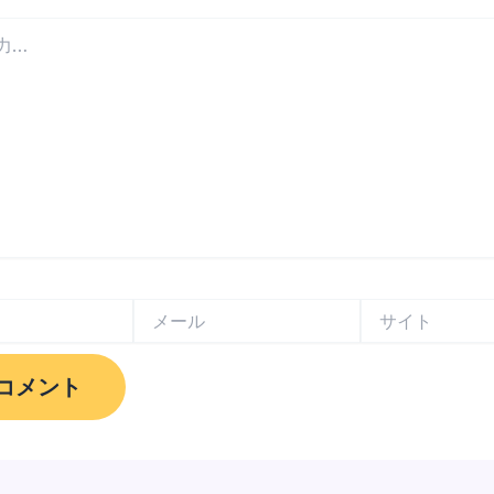
メ
サ
ー
イ
ル
ト