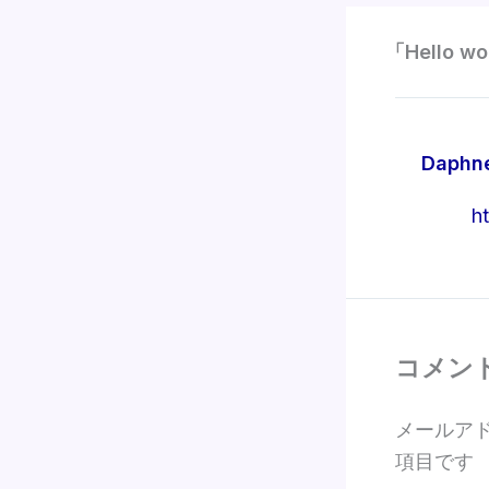
「Hello 
Daphn
h
コメン
メールア
項目です