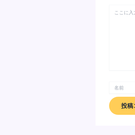
こ
こ
に
入
力…
名
前